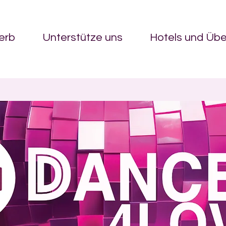
erb
Unterstütze uns
Hotels und Üb
Grow Your Vision
lcome visitors to your site with a short, engaging introducti
Double click to edit and add your own text.
Start Now