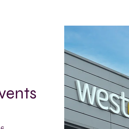
vents
 6