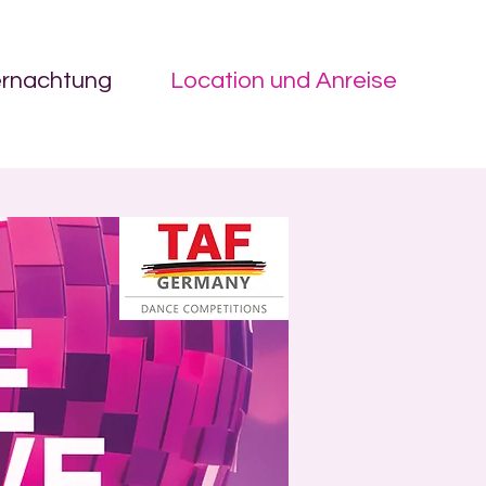
ernachtung
Location und Anreise
on.