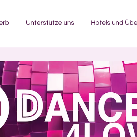
erb
Unterstütze uns
Hotels und Üb
Grow Your Vision
lcome visitors to your site with a short, engaging introducti
Double click to edit and add your own text.
Start Now