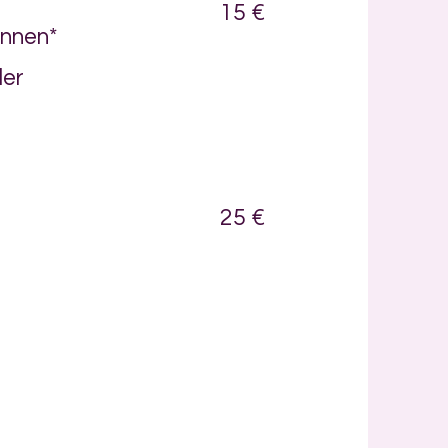
15 €
innen*
der
25 €