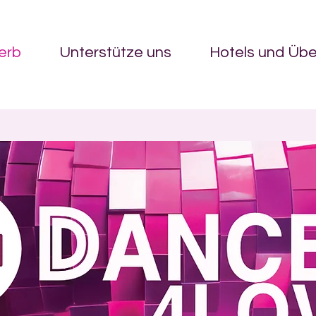
erb
Unterstütze uns
Hotels und Üb
Grow Your Vision
lcome visitors to your site with a short, engaging introducti
Double click to edit and add your own text.
Start Now