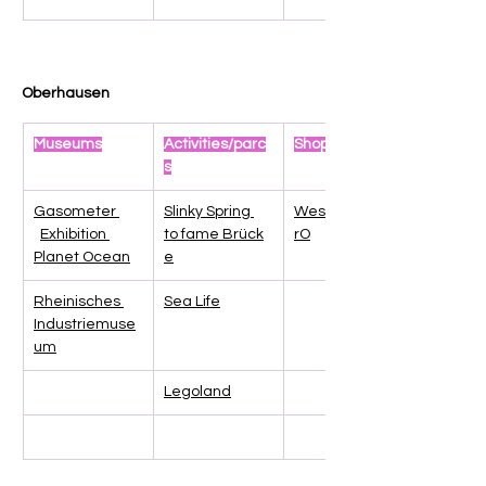
Oberhausen
Museums
Activities/parc
Shopping
s
Gasometer 
Slinky Spring 
Westfield Cent
Exhibition 
to fame Brück
rO
Planet Ocean
e
Rheinisches 
Sea Life
Industriemuse
um
Legoland