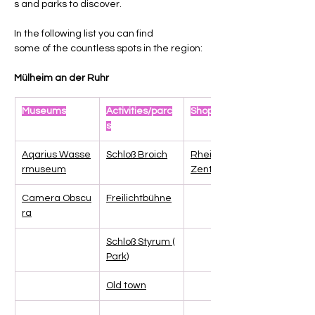
s and parks to discover.
In the following list you can find 
some of the countless spots in the region:
Mülheim an der Ruhr
Museums
Activities/parc
Shopping
s
Aqarius Wasse
Schloß Broich
Rhein Ruhr-
rmuseum
Zentrum
Camera Obscu
Freilichtbühne
ra
Schloß Styrum (
Park)
Old town