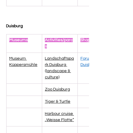
Duisburg
Museums
Activities/parc
Shopping
s
Museum 
Landschaftspa
Forum 
Küppersmühle
rk Duisburg 
Duisburg
(landscape & 
culture)
Zoo Duisburg
Tiger & Turtle
Harbour cruise 
„Weisse Flotte“