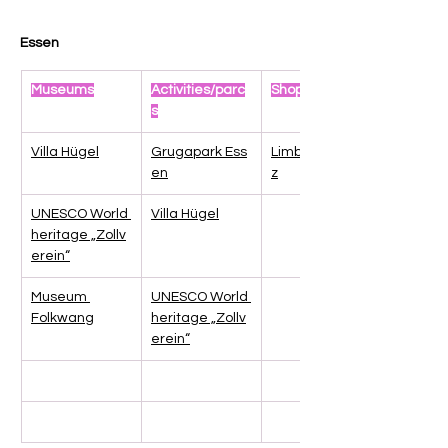
Essen
Museums
Activities/parc
Shopping
s
Villa Hügel
Grugapark Ess
Limbecker Plat
en
z
UNESCO World 
Villa Hügel
heritage „Zollv
erein“
Museum 
UNESCO World 
Folkwang
heritage „Zollv
erein“