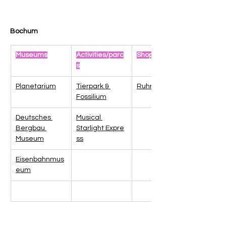
Bochum
Museums
Activities/parc
Shopping
s
Planetarium
Tierpark & 
Ruhr Park
Fossilium
Deutsches 
Musical 
Bergbau 
Starlight Expre
Museum
ss
Eisenbahnmus
eum