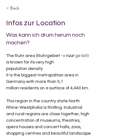
< Back
Infos zur Location
Was kann ich drum herum noch
machen?
The Ruhr area (Ruhrgebiet -> 
ruur
·ge·biit
) 
is known for its very high 
population density. 
It is the biggest metropolitan area in 
Germany with more than 5,1 
million residents on a surface of 4,440 km.
This region in the country state North 
Rhine-Westphalia is thrilling: Industrial 
and rural regions are close together, high 
concentration of museums, theatres, 
opera houses and concert halls, zoos, 
shopping centres and beautiful landscape